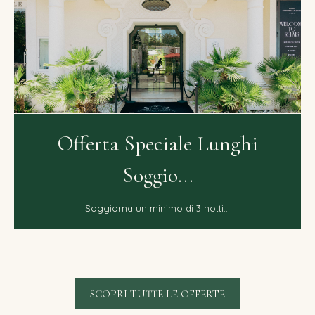
Speciale Lunghi
Offerta S
Soggio...
So
 un minimo di 3 notti...
Soggiorna un
SCOPRI TUTTE LE OFFERTE