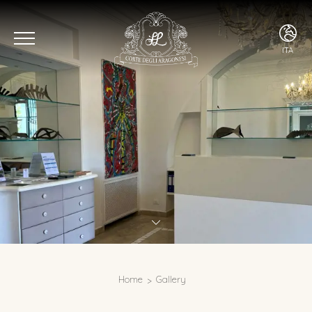
ITA
ITA
ENG
Home
Gallery