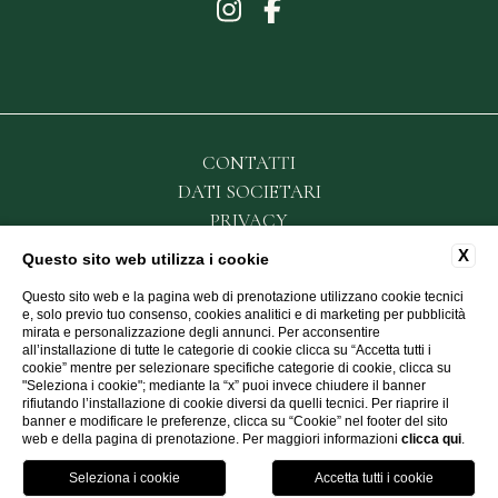
CONTATTI
DATI SOCIETARI
PRIVACY
COOKIE
X
Questo sito web utilizza i cookie
ACCESSIBILITÀ
Questo sito web e la pagina web di prenotazione utilizzano cookie tecnici
e, solo previo tuo consenso, cookies analitici e di marketing per pubblicità
mirata e personalizzazione degli annunci. Per acconsentire
all’installazione di tutte le categorie di cookie clicca su “Accetta tutti i
P.IVA: 07298141214
cookie” mentre per selezionare specifiche categorie di cookie, clicca su
"Seleziona i cookie"; mediante la “x” puoi invece chiudere il banner
rifiutando l’installazione di cookie diversi da quelli tecnici. Per riaprire il
WEBSITE BY BLASTNESS
banner e modificare le preferenze, clicca su “Cookie” nel footer del sito
web e della pagina di prenotazione. Per maggiori informazioni
clicca qui
.