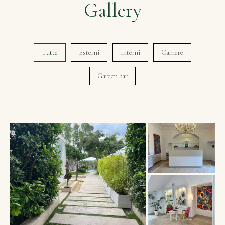
Gallery
Tutte
Esterni
Interni
Camere
Garden bar
gallery-generale